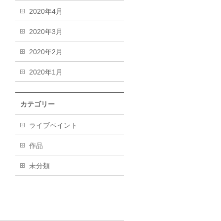
2020年4月
2020年3月
2020年2月
2020年1月
カテゴリー
ライブペイント
作品
未分類