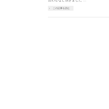
合わせなど頂きました …
この記事を読む